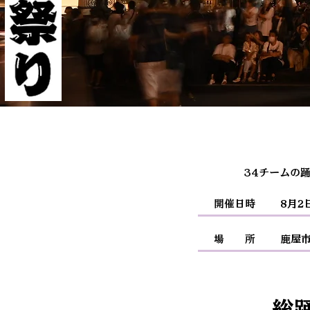
​34チーム
開催日時
8月2
場 所
鹿屋
総